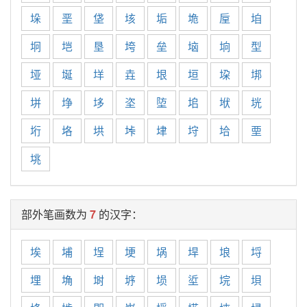
垛
垩
垡
垓
垢
垝
垕
垍
坰
垲
垦
垮
垒
垴
垧
型
垭
埏
垟
垚
垠
垣
垜
垹
垪
埩
垑
垐
埅
垖
垘
垙
垳
垎
垬
垰
垏
垨
垥
垔
垗
部外笔画数为
7
的汉字：
埃
埔
埕
埂
埚
垾
埌
埒
埋
埆
埘
垿
埙
垽
垸
垻