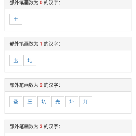
部外笔画数为
0
的汉字：
土
部外笔画数为
1
的汉字：
圡
圠
部外笔画数为
2
的汉字：
圣
圧
圦
圥
圤
圢
部外笔画数为
3
的汉字：