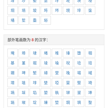
埄
埗
堲
埊
垺
埖
埉
埐
埛
埍
埈
埓
埁
垷
垶
垼
埇
埑
埀
﨏
部外笔画数为
8
的汉字：
埯
埠
埭
堵
堆
埵
堕
堌
基
堇
堀
堎
埨
堄
埝
培
堋
埤
堑
埽
堂
堍
埸
域
堉
埴
埻
埜
埡
堊
堅
埼
堝
埰
埳
堃
執
堓
埿
埲
埫
埱
埞
埬
堏
堈
埧
埾