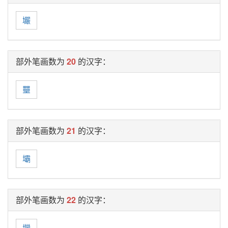
壧
部外笔画数为
20
的汉字：
壨
部外笔画数为
21
的汉字：
壩
部外笔画数为
22
的汉字：
壪