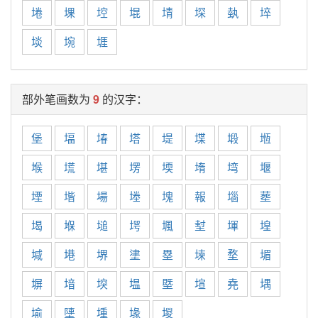
埢
堁
埪
堒
埥
堔
埶
埣
埮
埦
堐
部外笔画数为
9
的汉字：
堡
堛
堾
塔
堤
堞
塅
堩
堠
塃
堪
塄
堧
堶
塆
堰
堙
堦
場
堘
塊
報
堖
塟
堨
堢
塠
堮
堸
堼
堚
堭
堿
塂
堺
堻
塁
堜
堥
堳
塀
堷
堗
塭
塈
塇
堯
堣
堬
塦
堹
堟
堫