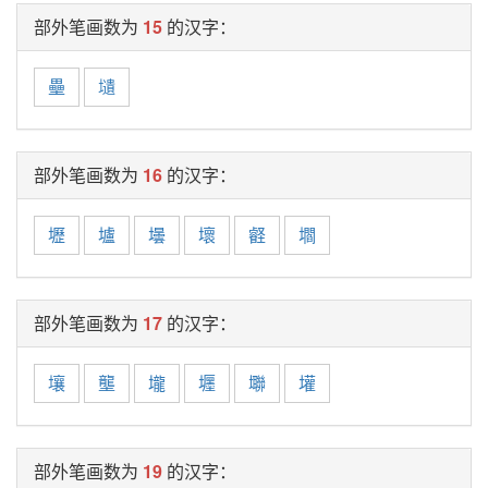
部外笔画数为
15
的汉字：
壘
壝
部外笔画数为
16
的汉字：
壢
壚
壜
壞
壡
壛
部外笔画数为
17
的汉字：
壤
壟
壠
壥
壣
壦
部外笔画数为
19
的汉字：