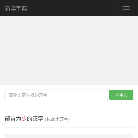
新华字典
Toggl
naviga
查字典
部首为
彡
的汉字
(共20个汉字)