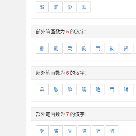
驳
驴
驱
驲
部外笔画数为
5
的汉字：
骀
驸
驾
驹
驽
驶
驷
部外笔画数为
6
的汉字：
骉
骇
骅
骄
骆
骂
骈
部外笔画数为
7
的汉字：
骋
骏
骊
骎
骍
验