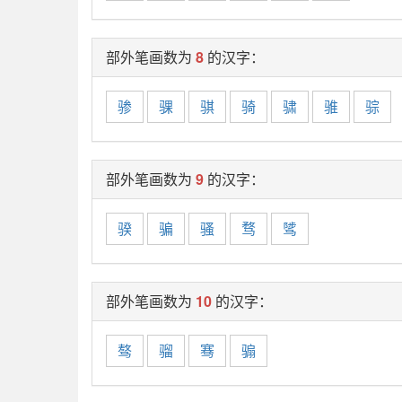
部外笔画数为
8
的汉字：
骖
骒
骐
骑
骕
骓
骔
部外笔画数为
9
的汉字：
骙
骗
骚
骛
骘
部外笔画数为
10
的汉字：
骜
骝
骞
骟