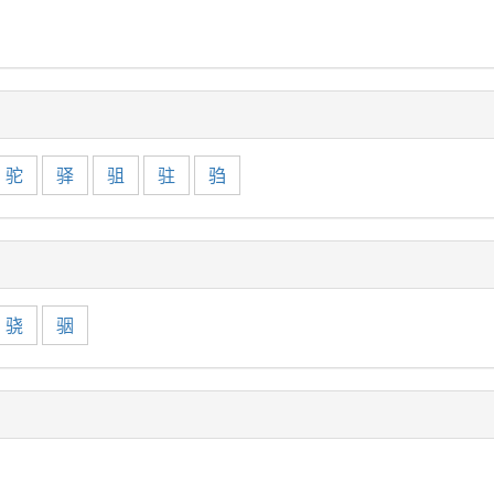
驼
驿
驵
驻
驺
骁
骃