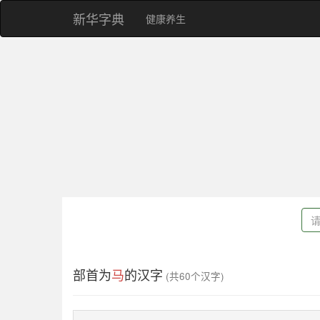
新华字典
健康养生
部首为
马
的汉字
(共60个汉字)