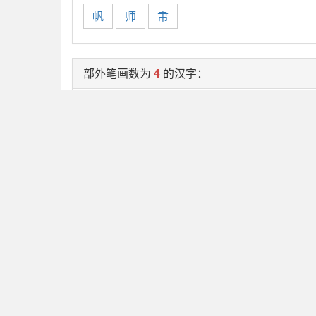
帆
师
帇
部外笔画数为
4
的汉字：
帊
帏
希
帐
帋
帎
帍
部外笔画数为
5
的汉字：
帛
帘
帕
帔
帑
帖
帜
部外笔画数为
6
的汉字：
帮
带
帝
帣
帤
帧
帥