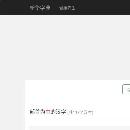
新华字典
健康养生
部首为
巾
的汉字
(共117个汉字)