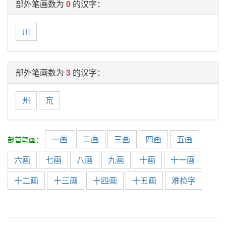
部外笔画数为
0
的汉字：
川
部外笔画数为
3
的汉字：
州
巟
一画
二画
三画
四画
五画
部首笔画：
六画
七画
八画
九画
十画
十一画
十二画
十三画
十四画
十五画
难检字