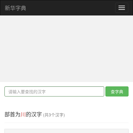
新华字典
Toggl
naviga
查字典
部首为
川
的汉字
(共3个汉字)