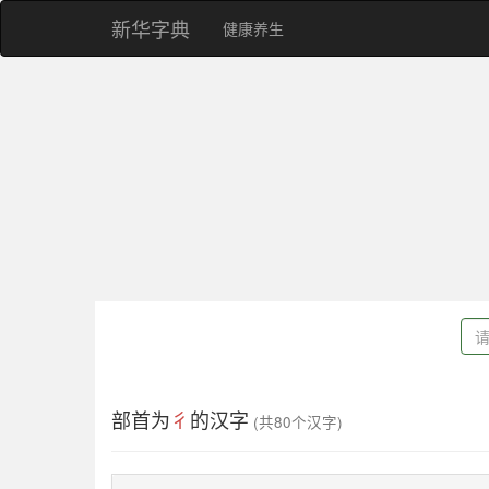
新华字典
健康养生
部首为
彳
的汉字
(共80个汉字)