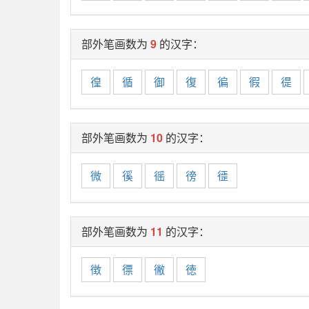
部外笔画数为
9
的汉字：
徨
循
御
復
徧
徦
徥
部外笔画数为
10
的汉字：
微
徯
徭
徬
徰
部外笔画数为
11
的汉字：
徴
徱
徶
徳