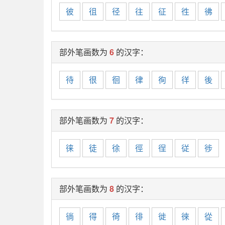
彼
徂
径
往
征
徃
彿
部外笔画数为
6
的汉字：
待
很
徊
律
徇
徉
後
部外笔画数为
7
的汉字：
徕
徒
徐
徑
徎
従
徏
部外笔画数为
8
的汉字：
徜
得
徛
徘
徙
徠
從