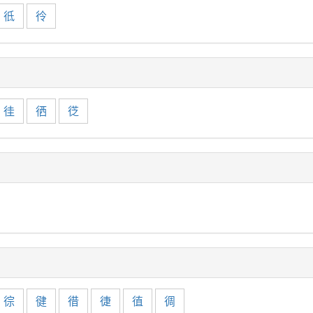
彽
彾
徍
徆
徔
徖
徤
徣
徢
徝
徟