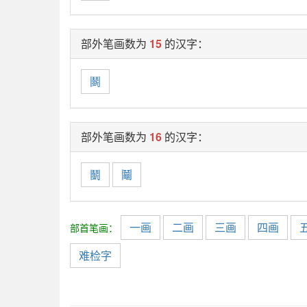
部外笔画数为
15
的汉字：
鬬
部外笔画数为
16
的汉字：
鬭
鬮
一画
二画
三画
四画
部首笔画：
难检字