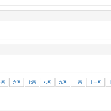
五画
六画
七画
八画
九画
十画
十一画