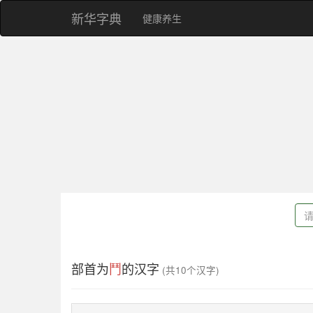
新华字典
健康养生
部首为
鬥
的汉字
(共10个汉字)