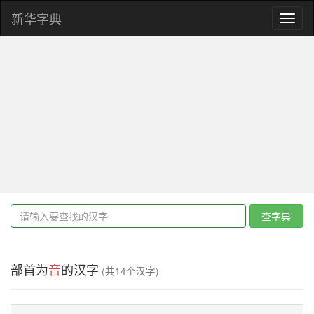
新华字典
Toggl
naviga
查字典
部首为
音
的汉字
(共14个汉字)