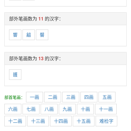
部外笔画数为
11
的汉字：
響
韽
韾
部外笔画数为
13
的汉字：
頀
一画
二画
三画
四画
五画
部首笔画：
六画
七画
八画
九画
十画
十一画
十二画
十三画
十四画
十五画
难检字