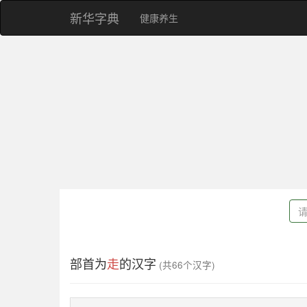
新华字典
健康养生
部首为
走
的汉字
(共66个汉字)