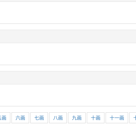
五画
六画
七画
八画
九画
十画
十一画