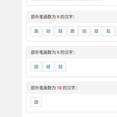
部外笔画数为
8
的汉字：
趣
趟
趠
趡
趤
趞
趝
部外笔画数为
9
的汉字：
趥
趧
趦
部外笔画数为
10
的汉字：
趨