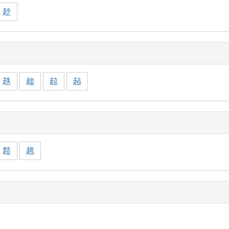
赻
趃
趉
趇
趈
趌
趒