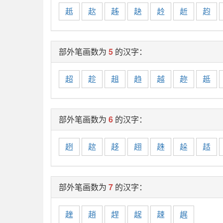
赿
赼
趀
赽
赺
赾
赹
部外笔画数为
5
的汉字：
超
趁
趄
趋
越
趂
趆
部外笔画数为
6
的汉字：
趔
趑
趍
趐
趎
趓
趏
部外笔画数为
7
的汉字：
趖
趙
趕
趗
趚
趘