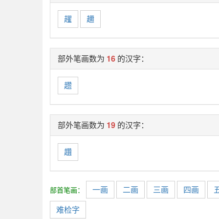
趯
趰
部外笔画数为
16
的汉字：
趱
部外笔画数为
19
的汉字：
趲
一画
二画
三画
四画
部首笔画：
难检字