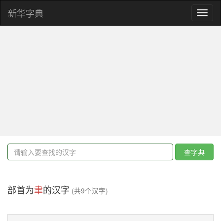
新华字典
Toggl
naviga
查字典
部首为
聿
的汉字
(共9个汉字)