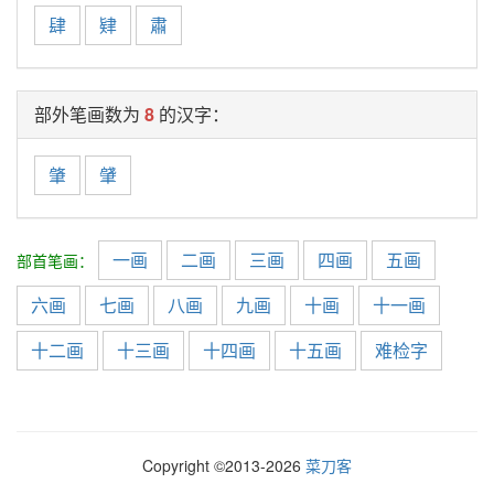
肆
肄
肅
部外笔画数为
8
的汉字：
肇
肈
一画
二画
三画
四画
五画
部首笔画：
六画
七画
八画
九画
十画
十一画
十二画
十三画
十四画
十五画
难检字
Copyright ©2013-
2026
菜刀客