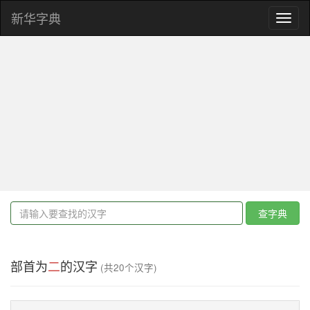
新华字典
Toggl
naviga
查字典
部首为
二
的汉字
(共20个汉字)