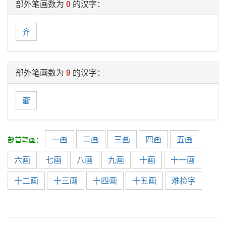
部外笔画数为
0
的汉字：
齐
部外笔画数为
9
的汉字：
齑
一画
二画
三画
四画
五画
部首笔画：
六画
七画
八画
九画
十画
十一画
十二画
十三画
十四画
十五画
难检字