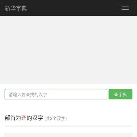
新华字典
Toggl
naviga
查字典
部首为
齐
的汉字
(共2个汉字)