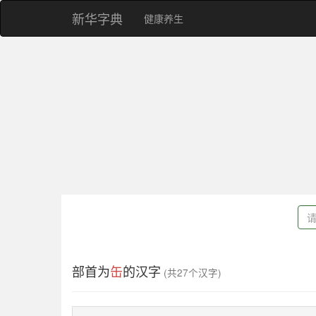
新华字典
健康养生
部首为
缶
的汉字
(共27个汉字)