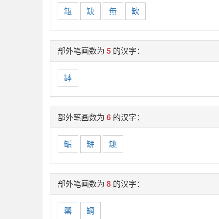
缻
缺
缹
缼
部外笔画数为
5
的汉字：
缽
部外笔画数为
6
的汉字：
缿
缾
罀
部外笔画数为
8
的汉字：
罂
罁