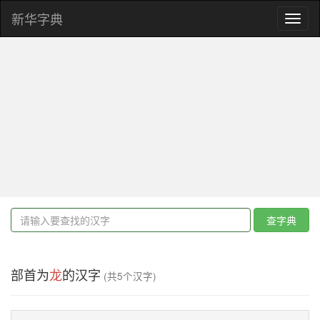
新华字典
Toggl
naviga
查字典
部首为
龙
的汉字
(共5个汉字)