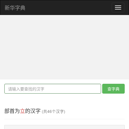
新华字典
Toggl
naviga
查字典
部首为
立
的汉字
(共46个汉字)