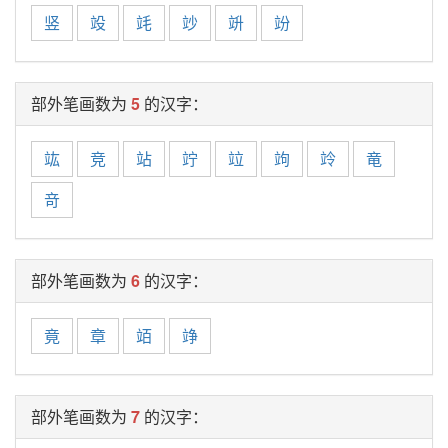
竖
竐
竓
竗
竔
竕
部外笔画数为
5
的汉字：
竑
竞
站
竚
竝
竘
竛
竜
竒
部外笔画数为
6
的汉字：
竟
章
竡
竫
部外笔画数为
7
的汉字：