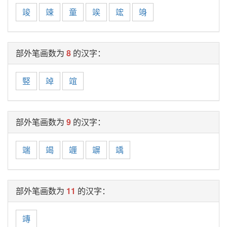
竣
竦
童
竢
竤
竧
部外笔画数为
8
的汉字：
竪
竨
竩
部外笔画数为
9
的汉字：
端
竭
竰
竮
竬
部外笔画数为
11
的汉字：
竱