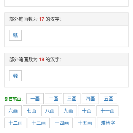
部外笔画数为
17
的汉字：
瓤
部外笔画数为
19
的汉字：
瓥
一画
二画
三画
四画
五画
部首笔画：
六画
七画
八画
九画
十画
十一画
十二画
十三画
十四画
十五画
难检字