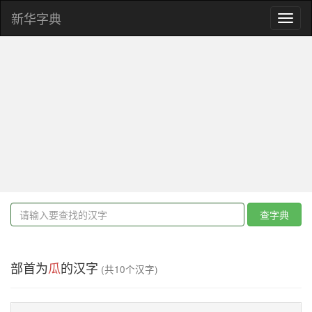
新华字典
Toggl
naviga
查字典
部首为
瓜
的汉字
(共10个汉字)