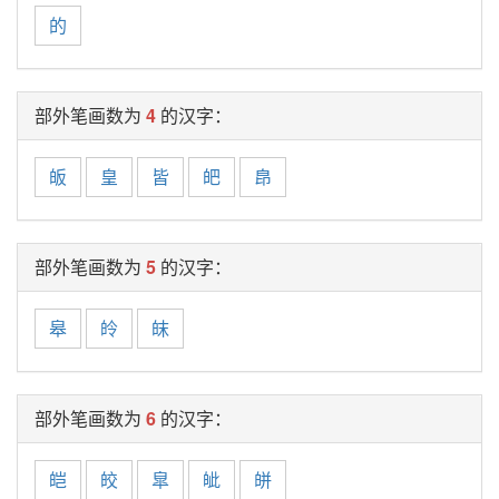
的
部外笔画数为
4
的汉字：
皈
皇
皆
皅
皍
部外笔画数为
5
的汉字：
皋
皊
皌
部外笔画数为
6
的汉字：
皑
皎
皐
皉
皏