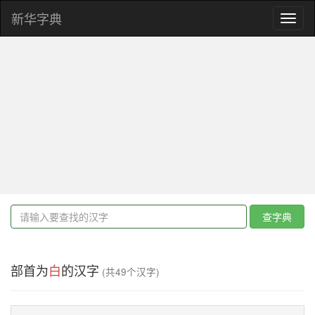
新华字典
Toggl
naviga
查字典
部首为
白
的汉字
(共49个汉字)