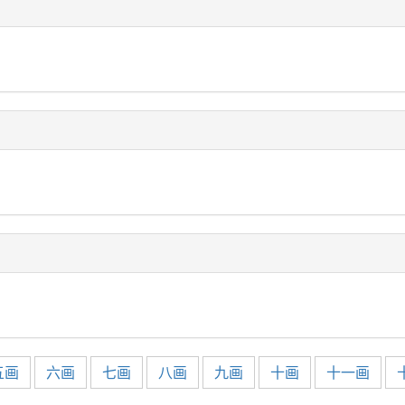
五画
六画
七画
八画
九画
十画
十一画