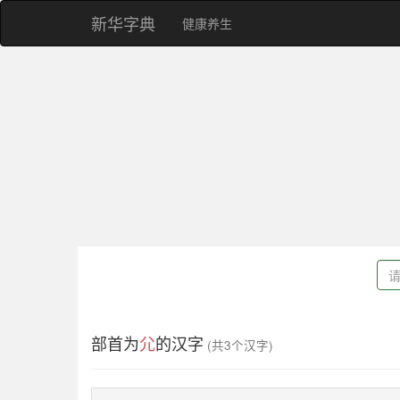
新华字典
健康养生
部首为
尣
的汉字
(共3个汉字)