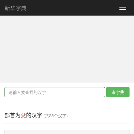
新华字典
Toggl
naviga
查字典
部首为
殳
的汉字
(共25个汉字)