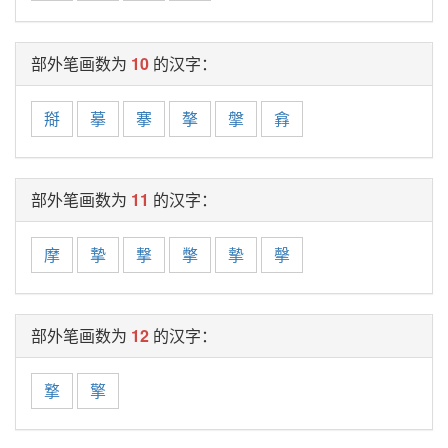
部外笔画数为
10
的汉字：
搿
摹
搴
摮
搫
搻
部外笔画数为
11
的汉字：
摩
摯
撃
撆
摰
撀
部外笔画数为
12
的汉字：
撉
擎