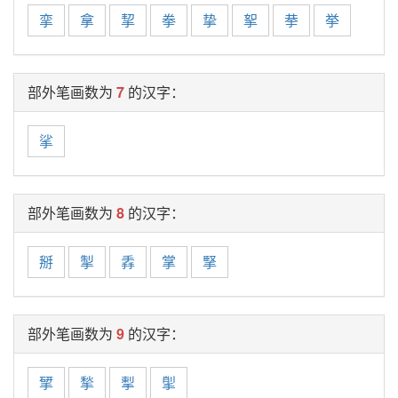
挛
拿
挈
拳
挚
挐
拲
挙
部外笔画数为
7
的汉字：
挲
部外笔画数为
8
的汉字：
掰
掣
掱
掌
掔
部外笔画数为
9
的汉字：
揅
揫
揧
揱