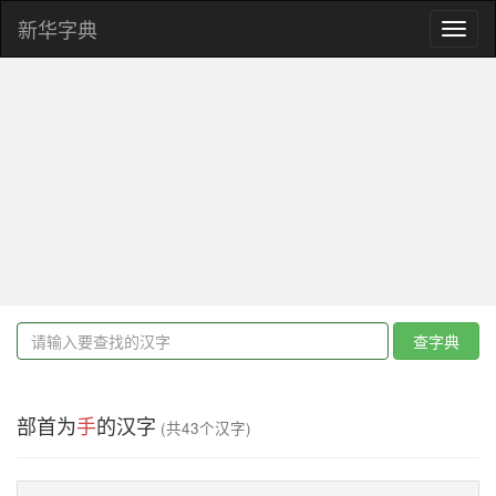
新华字典
Toggl
naviga
查字典
部首为
手
的汉字
(共43个汉字)