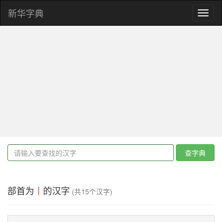
新华字典
Toggl
naviga
查字典
部首为
丨
的汉字
(共15个汉字)